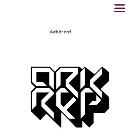
ArkRep
Adhérent