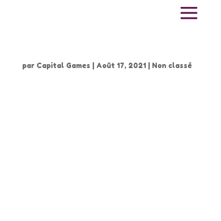
Bonjour tout le monde !
par
Capital Games
|
Août 17, 2021
|
Non classé
Bienvenue sur WordPress. Ceci est votre
premier article. Modifiez-le ou supprimez-le,
puis commencez à écrire !